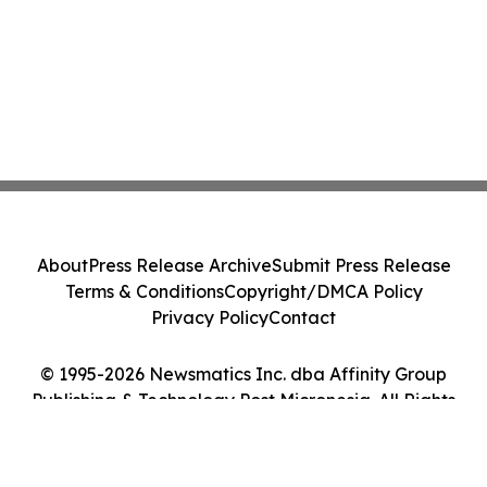
About
Press Release Archive
Submit Press Release
Terms & Conditions
Copyright/DMCA Policy
Privacy Policy
Contact
© 1995-2026 Newsmatics Inc. dba Affinity Group
Publishing & Technology Post Micronesia. All Rights
Reserved.
Cookie Settings / Your Privacy Choices