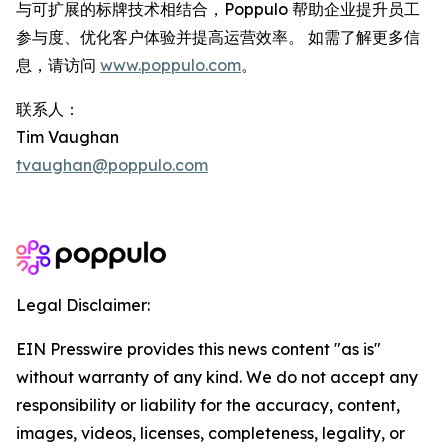
与可扩展的标牌技术相结合，Poppulo 帮助企业提升员工
参与度、优化客户体验并提高运营效率。 如需了解更多信
息，请访问
www.poppulo.com
。
联系人：
Tim Vaughan
tvaughan@poppulo.com
Legal Disclaimer:
EIN Presswire provides this news content "as is"
without warranty of any kind. We do not accept any
responsibility or liability for the accuracy, content,
images, videos, licenses, completeness, legality, or