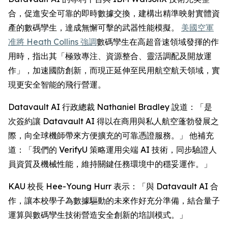
合，促進安全可靠的即時數據交換，建構出精準映射實體資
產的數碼孿生，達成無懈可擊的武器性能模擬。
美國空軍
准將 Heath Collins 強調
數碼孿生在高超音速領域發揮的作
用時，指出其「極致專注、資源整合、靈活調配及開放運
作」，加速國防創新，而現正延伸至民用航空航天領域，實
現更安全智能的飛行營運。
Datavault AI 行政總裁 Nathaniel Bradley 說道：「是
次簽約讓 Datavault AI 得以在商用與私人航空蓬勃發展之
際，向全球機師帶來方便擴充的可靠憑證服務。」 他補充
道：「我們的 VerifyU 策略運用尖端 AI 技術，同步驗證人
員資質及機械性能，維持關鍵任務環境中的穩妥運作。」
KAU 校長 Hee-Young Hurr 表示：「與 Datavault AI 合
作，讓本校學子為數據驅動的未來作好充分準備，結合量子
運算與數碼孿生技術營造安全創新的培訓模式。」