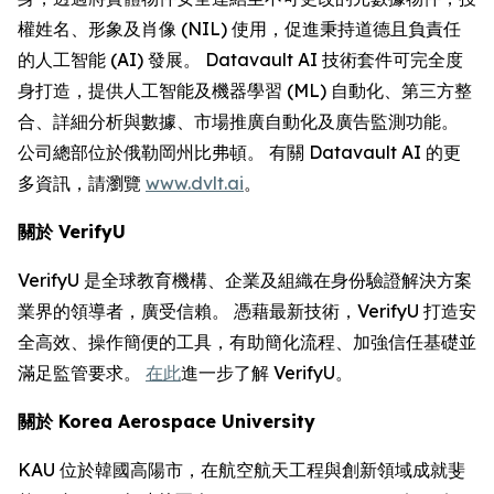
權姓名、形象及肖像 (NIL) 使用，促進秉持道德且負責任
的人工智能 (AI) 發展。 Datavault AI 技術套件可完全度
身打造，提供人工智能及機器學習 (ML) 自動化、第三方整
合、詳細分析與數據、市場推廣自動化及廣告監測功能。
公司總部位於俄勒岡州比弗頓。 有關 Datavault AI 的更
多資訊，請瀏覽
www.dvlt.ai
。
關於
VerifyU
VerifyU 是全球教育機構、企業及組織在身份驗證解決方案
業界的領導者，廣受信賴。 憑藉最新技術，VerifyU 打造安
全高效、操作簡便的工具，有助簡化流程、加強信任基礎並
滿足監管要求。
在此
進一步了解 VerifyU。
關於
Korea Aerospace University
KAU 位於韓國高陽市，在航空航天工程與創新領域成就斐