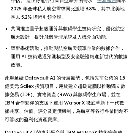
評估。 這正好配合行業日益攀升的需求：
分析報告
顯示
2025 年全球私人航空需求同比激增 3.8%，其中北美地
區以 5.2% 增幅引領全球。
共同推進量子超級運算與數碼孿生技術研究，優化航空
航天設計，提升飛機管理系統及人機介面功能。
舉辦學術活動，推動與航空航天領軍企業的數據合作，
運用 AI 技術透過預測模型及安全驗證精進新世代的數據
效能。
此舉延續 Datavault AI 的發展氣勢，包括先前公佈的 1.5
億美元 Scilex 投資項目，用於建立超級電腦以推動獨立數
據交易 (IDE)、實物資產 (RWA) 與數碼孿生市場，並在
IBM 合作夥伴的支援下運用 WatsonX 徹底革新下一代數
據共享、估值、評分及定價機制，為航空等各行各業開創不
可篡改的盈利化資產寶庫。
Datavault AI 的專利平台與 IBM WatsonX 技術完美整