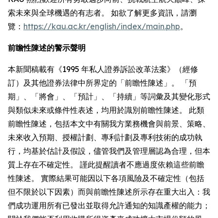
索未來與全球機遇的有志者。 如欲了解更多資訊，請瀏
覽：
https://kau.ac.kr/english/index/main.php
。
前瞻性陳述的警示聲明
本新聞稿載有《1995 年私人證券訴訟改革法案》（經修
訂）及其他證券法律中所界定的「前瞻性陳述」。 「預
期」、「將會」、「預計」、「持續」等詞彙及其變化形式
與類似未來或條件性表述，均用於識別前瞻性陳述。 此類
前瞻性陳述，包括本文中有關我方業務機會與前景、策略、
未來收入預期、授權計劃、專利計劃及專利技術的成功執
行，均基於估計及假設，儘管我們及管理層認為合理，但本
質上存在不確定性。 謹此提醒讀者不應過度依賴這些前瞻
性陳述。 實際結果可能因以下各項風險及不確定性（包括
但不限於以下因素）而與前瞻性陳述所示存在重大出入：我
們成功運用所有已發出並取得允許通知的知識產權的能力；